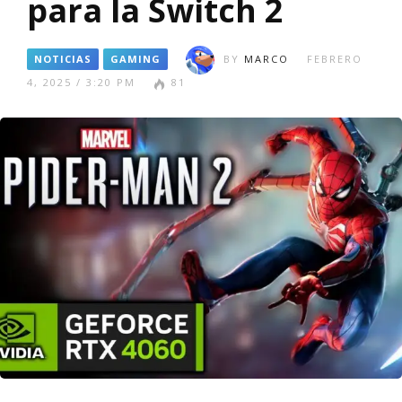
para la Switch 2
NOTICIAS
GAMING
BY
MARCO
FEBRERO
4, 2025 / 3:20 PM
81