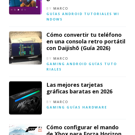
BY
MARCO
GUÍAS
ANDROID
TUTORIALES
WI
NDOWS
Cómo convertir tu teléfono
en una consola retro portátil
con Daijishō (Guía 2026)
BY
MARCO
GAMING
ANDROID
GUÍAS
TUTO
RIALES
Las mejores tarjetas
gráficas baratas en 2026
BY
MARCO
GAMING
GUÍAS
HARDWARE
Cómo configurar el mando
de Xbox para Forza Horizon