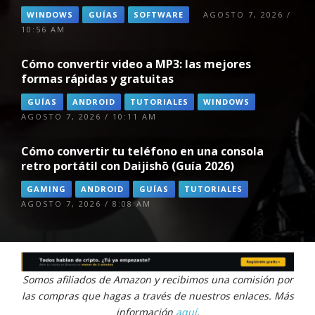
WINDOWS
GUÍAS
SOFTWARE
AGOSTO 7, 2026 /
10:56 AM
Cómo convertir video a MP3: las mejores
formas rápidas y gratuitas
GUÍAS
ANDROID
TUTORIALES
WINDOWS
AGOSTO 7, 2026 / 10:11 AM
Cómo convertir tu teléfono en una consola
retro portátil con Daijishō (Guía 2026)
GAMING
ANDROID
GUÍAS
TUTORIALES
AGOSTO 7, 2026 / 8:08 AM
Somos afiliados de Amazon y recibimos una comisión por
las compras que hagas a través de nuestros enlaces. Más
información
aquí
.