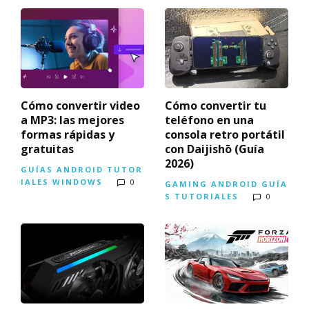
Cómo convertir video
Cómo convertir tu
a MP3: las mejores
teléfono en una
formas rápidas y
consola retro portátil
gratuitas
con Daijishō (Guía
2026)
GUÍAS
ANDROID
TUTOR
IALES
WINDOWS
0
GAMING
ANDROID
GUÍA
S
TUTORIALES
0