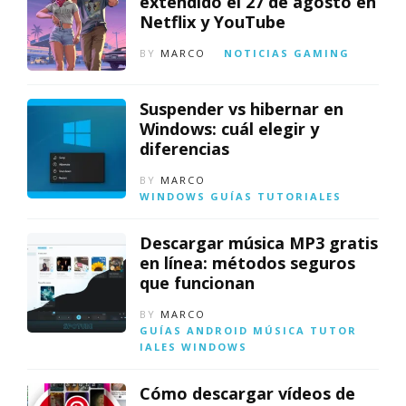
extendido el 27 de agosto en
Netflix y YouTube
BY
MARCO
NOTICIAS
GAMING
Suspender vs hibernar en
Windows: cuál elegir y
diferencias
BY
MARCO
WINDOWS
GUÍAS
TUTORIALES
Descargar música MP3 gratis
en línea: métodos seguros
que funcionan
BY
MARCO
GUÍAS
ANDROID
MÚSICA
TUTOR
IALES
WINDOWS
Cómo descargar vídeos de