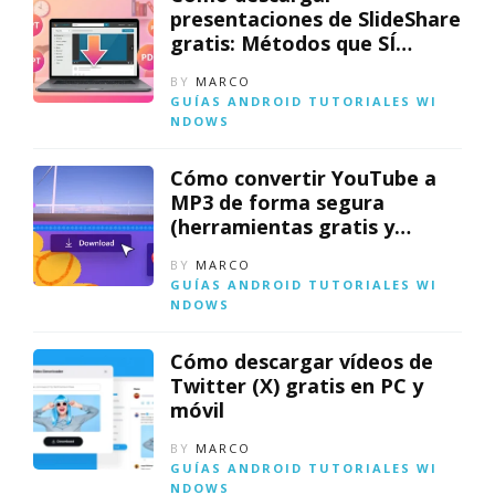
presentaciones de SlideShare
gratis: Métodos que SÍ
funcionan
BY
MARCO
GUÍAS
ANDROID
TUTORIALES
WI
NDOWS
Cómo convertir YouTube a
MP3 de forma segura
(herramientas gratis y
mejores métodos)
BY
MARCO
GUÍAS
ANDROID
TUTORIALES
WI
NDOWS
Cómo descargar vídeos de
Twitter (X) gratis en PC y
móvil
BY
MARCO
GUÍAS
ANDROID
TUTORIALES
WI
NDOWS