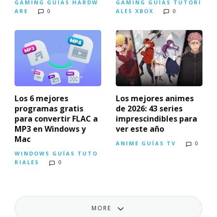
GAMING
GUÍAS
HARDW
GAMING
GUÍAS
TUTORI
ARE
0
ALES
XBOX
0
Los 6 mejores
Los mejores animes
programas gratis
de 2026: 43 series
para convertir FLAC a
imprescindibles para
MP3 en Windows y
ver este año
Mac
ANIME
GUÍAS
TV
0
WINDOWS
GUÍAS
TUTO
RIALES
0
MORE