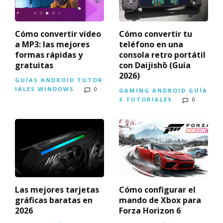
Cómo convertir video
Cómo convertir tu
a MP3: las mejores
teléfono en una
formas rápidas y
consola retro portátil
gratuitas
con Daijishō (Guía
2026)
GUÍAS
ANDROID
TUTOR
IALES
WINDOWS
0
GAMING
ANDROID
GUÍA
S
TUTORIALES
0
Las mejores tarjetas
Cómo configurar el
gráficas baratas en
mando de Xbox para
2026
Forza Horizon 6