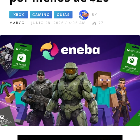
XBOX
GAMING
GUÍAS
BY
MARCO
JUNIO 28, 2026 / 4:06 AM
77