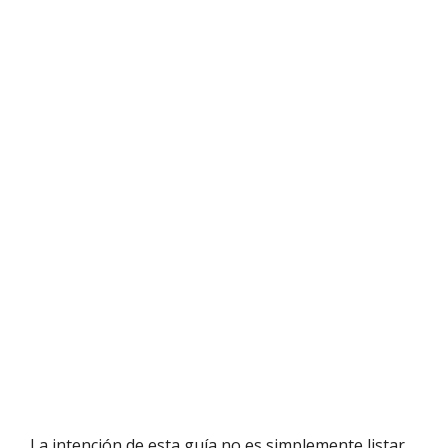
La intención de esta guía no es simplemente listar