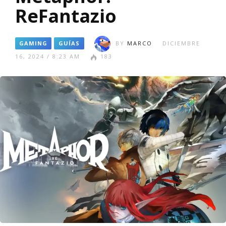
ReFantazio
GAMING
GUÍAS
BY
MARCO
DICIEMBRE
16, 2024 / 8:23 AM
183