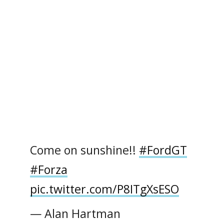
Come on sunshine!!
#FordGT
#Forza
pic.twitter.com/P8ITgXsESO
— Alan Hartman