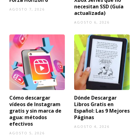
Forza Horizon 6
Xbox Series que no
necesitan SSD (Guía
AGOSTO 7, 2026
actualizada)
AGOSTO 6, 2026
Cómo descargar
Dónde Descargar
vídeos de Instagram
Libros Gratis en
gratis y sin marca de
Español: Las 9 Mejores
agua: métodos
Páginas
efectivos
AGOSTO 4, 2026
AGOSTO 5, 2026