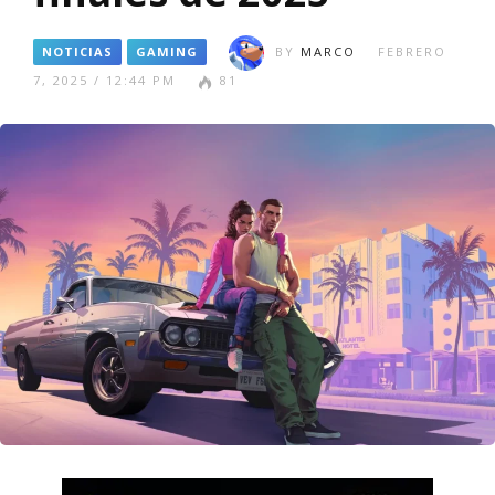
NOTICIAS
GAMING
BY
MARCO
FEBRERO
7, 2025 / 12:44 PM
81