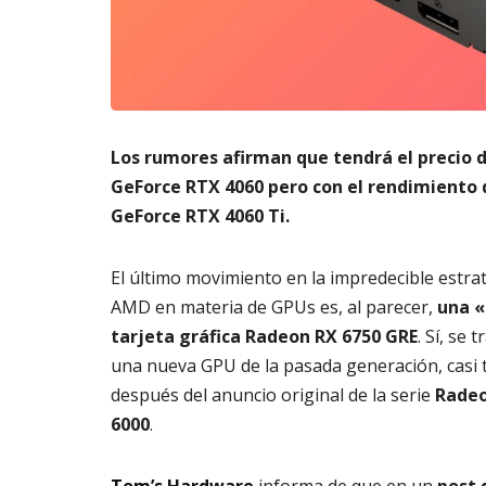
m
s
6,
a
2026
A
t
3,
o
20
di
g
it
Los rumores afirman que tendrá el precio d
al
GeForce RTX 4060 pero con el rendimiento 
AGOSTO
GeForce RTX 4060 Ti.
3,
2026
El último movimiento en la impredecible estra
AMD en materia de GPUs es, al parecer,
una 
tarjeta gráfica Radeon RX 6750 GRE
. Sí, se 
una nueva GPU de la pasada generación, casi 
después del anuncio original de la serie
Radeo
6000
.