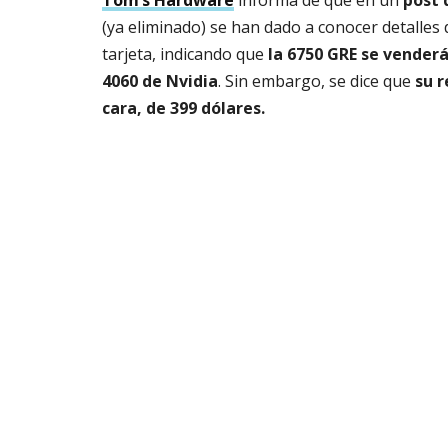
Tom’s Hardware
informa de que en un
post 
(ya eliminado) se han dado a conocer detalles 
tarjeta, indicando que
la 6750 GRE se venderá 
4060 de Nvidia
. Sin embargo, se dice que
su r
cara, de 399 dólares.