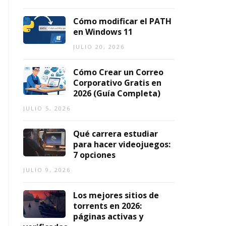
n
6,
2026
Cómo modificar el PATH
AGOSTO
6,
en Windows 11
2026
JULIO 20, 2026
Cómo Crear un Correo
Corporativo Gratis en
2026 (Guía Completa)
JULIO 5, 2026
Qué carrera estudiar
para hacer videojuegos:
7 opciones
JULIO 9, 2026
Los mejores sitios de
torrents en 2026:
páginas activas y