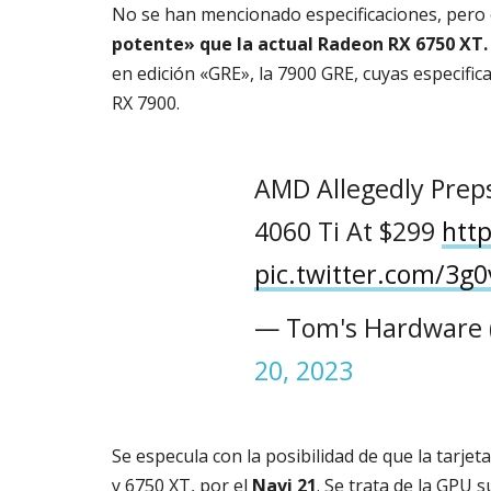
No se han mencionado especificaciones, pero 
potente» que la actual Radeon RX 6750 XT.
en edición «GRE», la 7900 GRE, cuyas especifi
RX 7900.
AMD Allegedly Preps
4060 Ti At $299
htt
pic.twitter.com/3g
— Tom's Hardware
20, 2023
Se especula con la posibilidad de que la tarjeta
y 6750 XT, por el
Navi 21
. Se trata de la GPU s