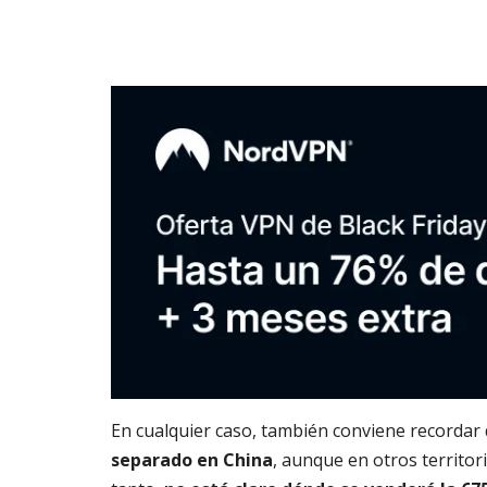
En cualquier caso, también conviene recordar
separado en China
, aunque en otros territor