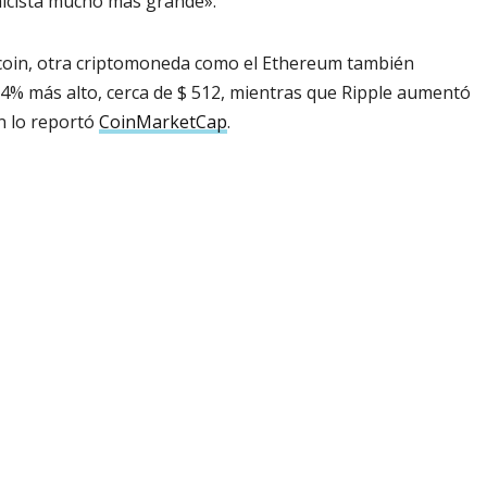
alcista mucho más grande».
tcoin, otra criptomoneda como el Ethereum también
 4% más alto, cerca de $ 512, mientras que Ripple aumentó
n lo reportó
CoinMarketCap
.