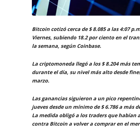
m
s
6,
a
2026
AG
t
3,
o
202
Bitcoin cotizó cerca de $ 8.085 a las 4:07 p.m
di
g
Viernes, subiendo 18.2 por ciento en el tra
it
la semana, según Coinbase.
al
AGOSTO
La criptomoneda llegó a los $ 8.204 más t
3,
2026
durante el día, su nivel más alto desde fine
marzo.
Las ganancias siguieron a un pico repentino
jueves desde un mínimo de $ 6.786 a más de
La medida obligó a los traders que habían
contra Bitcoin a volver a comprar en el me