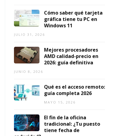
2
2
1,
0
0
2026
Cómo saber qué tarjeta
2
2
gráfica tiene tu PC en
6)
6
Windows 11
AGOSTO
AGOSTO
JULIO 31, 2026
7,
3,
2026
2026
Mejores procesadores
AMD calidad-precio en
2026: guía definitiva
JUNIO 8, 2026
Qué es el acceso remoto:
guía completa 2026
MAYO 15, 2026
El fin de la oficina
tradicional: ¿Tu puesto
tiene fecha de