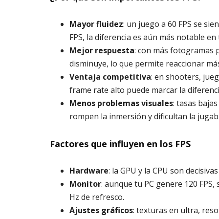
Mayor fluidez
: un juego a 60 FPS se sie
FPS, la diferencia es aún más notable en 
Mejor respuesta
: con más fotogramas po
disminuye, lo que permite reaccionar más
Ventaja competitiva
: en shooters, jue
frame rate alto puede marcar la diferenci
Menos problemas visuales
: tasas baja
rompen la inmersión y dificultan la jugabi
Factores que influyen en los FPS
Hardware
: la GPU y la CPU son decisiva
Monitor
: aunque tu PC genere 120 FPS, 
Hz de refresco.
Ajustes gráficos
: texturas en ultra, res