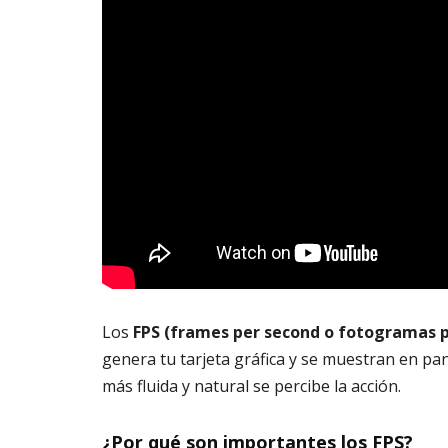
Los
FPS (frames per second o fotogramas 
genera tu tarjeta gráfica y se muestran en pa
más fluida y natural se percibe la acción.
¿Por qué son importantes los FPS?