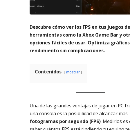
m
s
6,
a
2026
AG
t
3,
o
202
Descubre cómo ver los FPS en tus juegos d
di
g
herramientas como la Xbox Game Bar y ot
it
opciones fáciles de usar. Optimiza gráficos
al
rendimiento sin complicaciones.
AGOSTO
3,
2026
Contenidos
mostrar
Una de las grandes ventajas de jugar en PC fr
una consola es la posibilidad de alcanzar más
fotogramas por segundo (FPS)
. Medirlos es 
saber cuántos FPS está rindiendo tu equipo te 