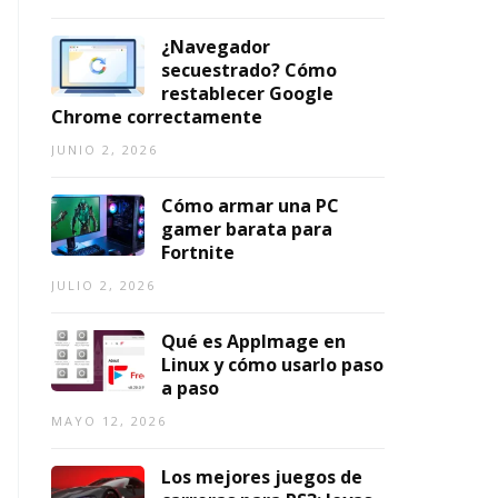
2
2
1,
0
0
2026
¿Navegador
2
2
secuestrado? Cómo
6)
6
restablecer Google
Chrome correctamente
AGOSTO
AGOSTO
7,
3,
JUNIO 2, 2026
2026
2026
Cómo armar una PC
gamer barata para
Fortnite
JULIO 2, 2026
Qué es AppImage en
Linux y cómo usarlo paso
a paso
MAYO 12, 2026
Los mejores juegos de