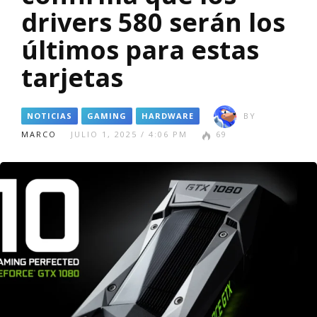
drivers 580 serán los
últimos para estas
tarjetas
NOTICIAS
GAMING
HARDWARE
BY
MARCO
JULIO 1, 2025 / 4:06 PM
69