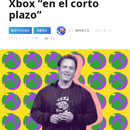
Xbox “en el corto
plazo”
NOTICIAS
XBOX
BY
MARCO
JULIO 3,
2025 / 1:37 PM
44