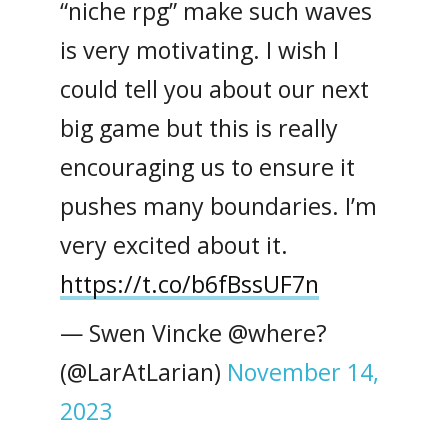
“niche rpg” make such waves
is very motivating. I wish I
could tell you about our next
big game but this is really
encouraging us to ensure it
pushes many boundaries. I’m
very excited about it.
https://t.co/b6fBssUF7n
— Swen Vincke @where?
(@LarAtLarian)
November 14,
2023