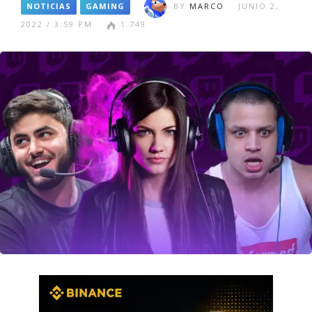
NOTICIAS
GAMING
BY
MARCO
JUNIO 2,
2022 / 3:59 PM
1.749