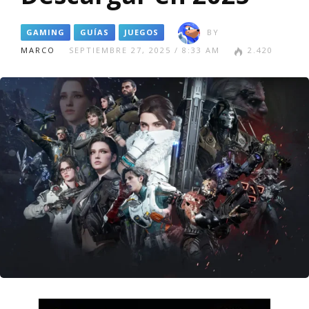
GAMING
GUÍAS
JUEGOS
BY
MARCO
SEPTIEMBRE 27, 2025 / 8:33 AM
2.420