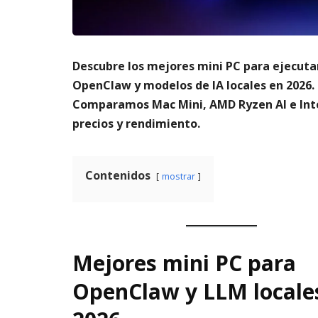
m
s
6,
a
2026
A
t
3,
o
20
Descubre los mejores mini PC para ejecuta
di
g
OpenClaw y modelos de IA locales en 2026.
it
Comparamos Mac Mini, AMD Ryzen AI e Int
al
precios y rendimiento.
AGOSTO
3,
2026
Contenidos
mostrar
Mejores mini PC para
OpenClaw y LLM locale