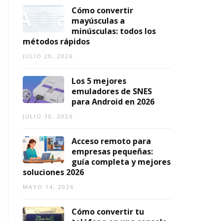
2
Cómo convertir
0
mayúsculas a
2
minúsculas: todos los
6)
métodos rápidos
AGOSTO
JULIO 20, 2026
7,
2026
Los 5 mejores
emuladores de SNES
para Android en 2026
JULIO 30, 2026
Acceso remoto para
empresas pequeñas:
guía completa y mejores
soluciones 2026
MAYO 14, 2026
Cómo convertir tu