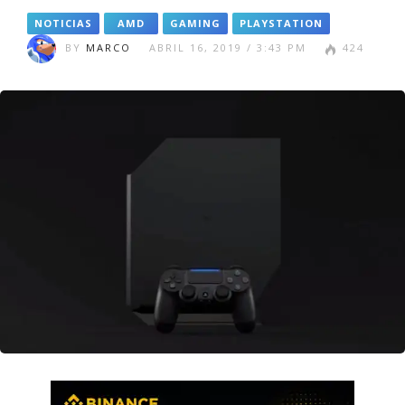
NOTICIAS
AMD
GAMING
PLAYSTATION
BY
MARCO
ABRIL 16, 2019 / 3:43 PM
424