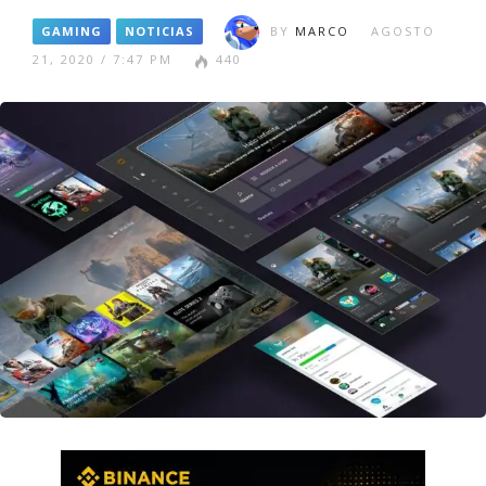
GAMING
NOTICIAS
BY
MARCO
AGOSTO
21, 2020 / 7:47 PM
440