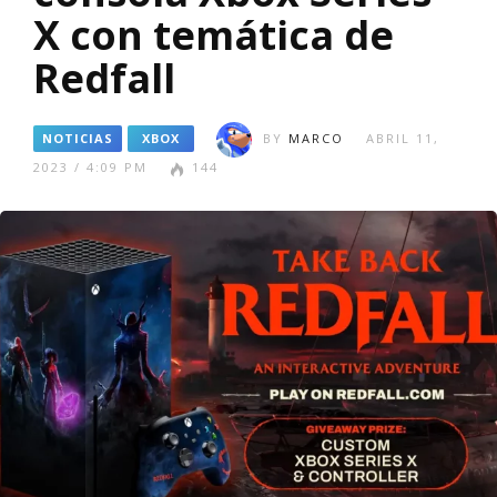
X con temática de
Redfall
NOTICIAS
XBOX
BY
MARCO
ABRIL 11,
2023 / 4:09 PM
144