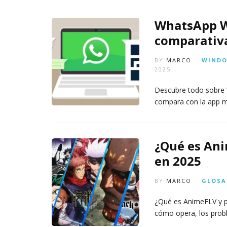
m
s
6,
a
2026
WhatsApp W
AG
t
3,
comparativa
o
202
di
g
BY
MARCO
WIND
it
2025
al
Descubre todo sobre 
AGOSTO
compara con la app m
3,
2026
¿Qué es Ani
en 2025
BY
MARCO
GLOSA
¿Qué es AnimeFLV y p
cómo opera, los pro