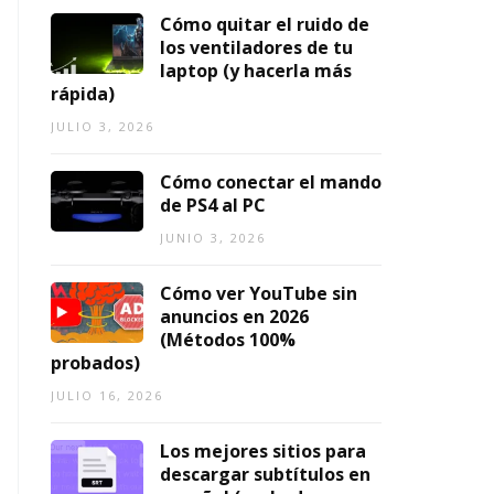
Cómo quitar el ruido de
los ventiladores de tu
laptop (y hacerla más
rápida)
JULIO 3, 2026
Cómo conectar el mando
de PS4 al PC
JUNIO 3, 2026
Cómo ver YouTube sin
anuncios en 2026
(Métodos 100%
probados)
JULIO 16, 2026
Los mejores sitios para
descargar subtítulos en