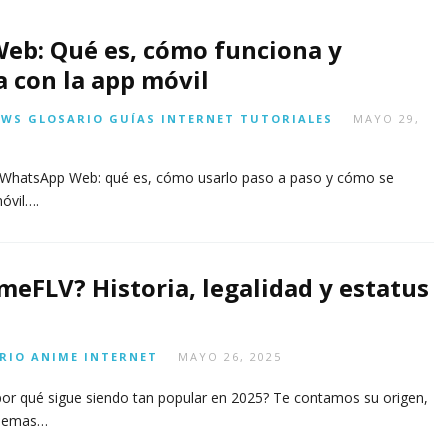
2
n
d
2
6,
AGOSTO
0
-
0
2026
6,
eb: Qué es, cómo funciona y
OSTO
AGOSTO
2
p
2
2026
6,
 con la app móvil
6)
r
6
6)
6
2026
e
AGOSTO
AGOSTO
ci
OWS
GLOSARIO
GUÍAS
INTERNET
TUTORIALES
MAYO 29,
7,
7
7,
o
2026
2
2026
JULIO
WhatsApp Web: qué es, cómo usarlo paso a paso y cómo se
29,
óvil….
2026
meFLV? Historia, legalidad y estatus
RIO
ANIME
INTERNET
MAYO 26, 2025
or qué sigue siendo tan popular en 2025? Te contamos su origen,
blemas…