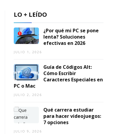
2
a
2
1,
0
c
0
2026
LO + LEÍDO
2
2
AGOSTO
)
6
7,
2026
¿Por qué mi PC se pone
AGOSTO
AGOSTO
lenta? Soluciones
,
3,
026
efectivas en 2026
2026
JULIO 1, 2026
Guía de Códigos Alt:
Cómo Escribir
Caracteres Especiales en
PC o Mac
JULIO 2, 2026
Qué carrera estudiar
para hacer videojuegos:
7 opciones
JULIO 9, 2026