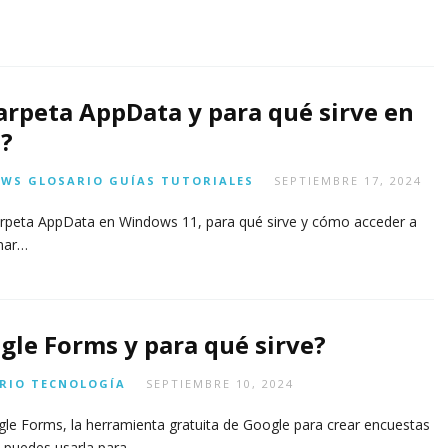
carpeta AppData y para qué sirve en
?
OWS
GLOSARIO
GUÍAS
TUTORIALES
SEPTIEMBRE 17, 2024
arpeta AppData en Windows 11, para qué sirve y cómo acceder a
onar…
gle Forms y para qué sirve?
RIO
TECNOLOGÍA
SEPTIEMBRE 10, 2024
e Forms, la herramienta gratuita de Google para crear encuestas
o puedes usarla para…