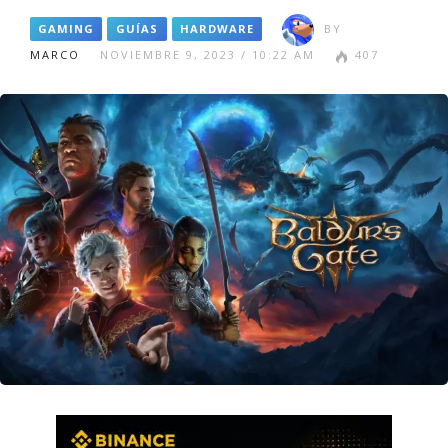
GAMING
GUÍAS
HARDWARE
BY
MARCO
NOVIEMBRE 9, 2023 / 10:22 AM
407