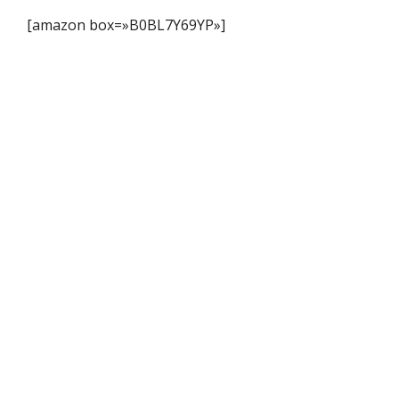
[amazon box=»B0BL7Y69YP»]