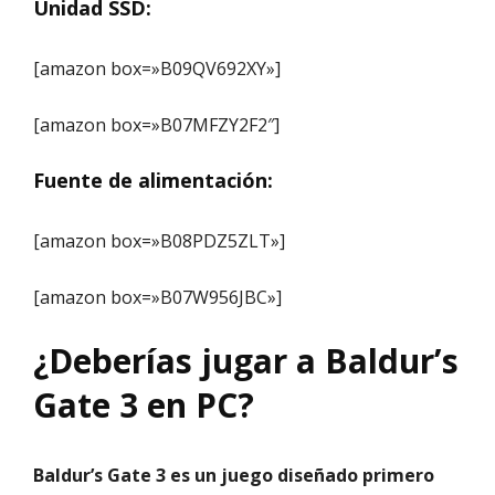
Unidad SSD:
[amazon box=»B09QV692XY»]
[amazon box=»B07MFZY2F2″]
Fuente de alimentación:
[amazon box=»B08PDZ5ZLT»]
[amazon box=»B07W956JBC»]
¿Deberías jugar a Baldur’s
Gate 3 en PC?
Baldur’s Gate 3 es un juego diseñado primero