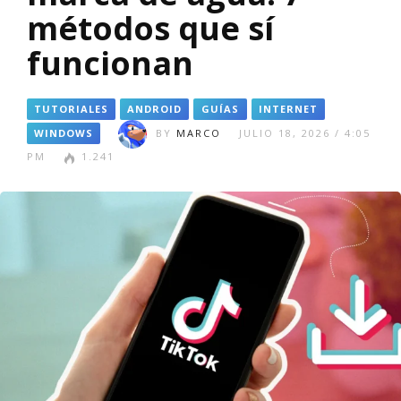
métodos que sí
funcionan
TUTORIALES
ANDROID
GUÍAS
INTERNET
WINDOWS
BY
MARCO
JULIO 18, 2026 / 4:05
PM
1.241