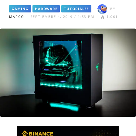
GAMING
HARDWARE
TUTORIALES
BY
MARCO
SEPTIEMBRE 4, 2019 / 1:53 PM
1.061