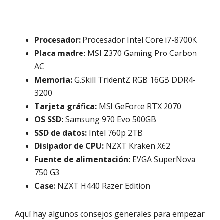
Procesador:
Procesador Intel Core i7-8700K
Placa madre:
MSI Z370 Gaming Pro Carbon
AC
Memoria:
G.Skill TridentZ RGB 16GB DDR4-
3200
Tarjeta gráfica:
MSI GeForce RTX 2070
OS SSD:
Samsung 970 Evo 500GB
SSD de datos:
Intel 760p 2TB
Disipador de CPU:
NZXT Kraken X62
Fuente de alimentación:
EVGA SuperNova
750 G3
Case:
NZXT H440 Razer Edition
Aquí hay algunos consejos generales para empezar