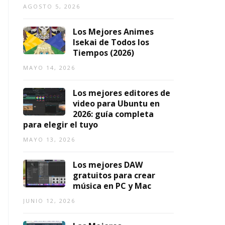
2
AGOSTO 5, 2026
0
2
Los Mejores Animes
6)
Isekai de Todos los
Tiempos (2026)
AGOSTO
7,
MAYO 14, 2026
2026
Los mejores editores de
video para Ubuntu en
2026: guía completa
para elegir el tuyo
MAYO 13, 2026
Los mejores DAW
gratuitos para crear
música en PC y Mac
JUNIO 12, 2026