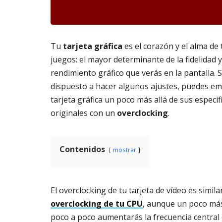
m
s
6,
a
2026
A
t
3,
o
20
Tu
tarjeta gráfica
es el corazón y el alma de 
di
g
juegos: el mayor determinante de la fidelidad y
it
rendimiento gráfico que verás en la pantalla. S
al
dispuesto a hacer algunos ajustes, puedes em
AGOSTO
tarjeta gráfica un poco más allá de sus especif
3,
2026
originales con un
overclocking
.
Contenidos
mostrar
El overclocking de tu tarjeta de vídeo es similar
overclocking de tu CPU
, aunque un poco más 
poco a poco aumentarás la frecuencia central 