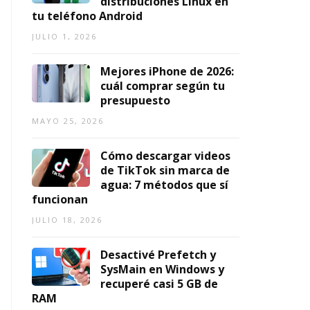
distribuciones Linux en
r
o
s
tr
2
tu teléfono Android
a
u
r
o
0
JULIO 1, 2026
g
T
á
p
2
a
u
pi
o
6
m
b
d
rt
Mejores iPhone de 2026:
AGOSTO
in
e
a
á
cuál comprar según tu
7,
g
a
s
ti
presupuesto
2026
TO
e
M
y
l
MAYO 25, 2026
n
P
g
c
2
3
r
o
Cómo descargar videos
0
e
a
n
de TikTok sin marca de
2
n
t
D
agua: 7 métodos que sí
6
2
ui
ai
funcionan
0
t
ji
JULIO
2
a
s
JULIO 18, 2026
7,
6
s
h
2026
ō
AGOSTO
AGOSTO
Desactivé Prefetch y
(
7,
7,
SysMain en Windows y
G
2026
2026
recuperé casi 5 GB de
uí
RAM
a