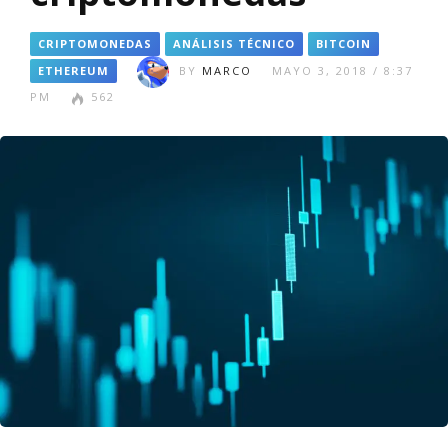
CRIPTOMONEDAS
ANÁLISIS TÉCNICO
BITCOIN
ETHEREUM
BY
MARCO
MAYO 3, 2018 / 8:37
PM
562