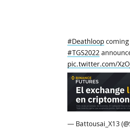
#Deathloop
coming
#TGS2022
announc
pic.twitter.com/Xz
— Battousai_X13 (