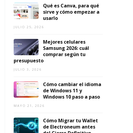
r
o
s
tr
2
Qué es Canva, para qué
a
u
r
o
0
sirve y cómo empezar a
g
T
á
p
2
usarlo
a
u
pi
o
6
JULIO 25, 2026
m
b
d
rt
AGOSTO
in
e
a
á
7,
Mejores celulares
g
a
s
ti
2026
TO
Samsung 2026: cuál
e
M
y
l
comprar según tu
n
P
g
c
presupuesto
2
3
r
o
0
e
a
n
JULIO 3, 2026
2
n
t
D
6
2
ui
ai
Cómo cambiar el idioma
0
t
ji
JULIO
de Windows 11 y
2
a
s
7,
Windows 10 paso a paso
6
s
h
2026
ō
MAYO 21, 2026
AGOSTO
AGOSTO
(
7,
7,
G
2026
2026
Cómo Migrar tu Wallet
uí
de Electroneum antes
a