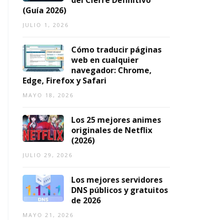
del Cierre Definitivo
2
(Guía 2026)
0
2
JULIO 1, 2026
6)
Cómo traducir páginas
AGOSTO
web en cualquier
7,
navegador: Chrome,
2026
Edge, Firefox y Safari
MAYO 18, 2026
Los 25 mejores animes
originales de Netflix
(2026)
JULIO 29, 2026
Los mejores servidores
DNS públicos y gratuitos
de 2026
MAYO 21, 2026