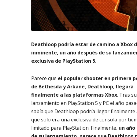
m
s
6,
a
2026
A
t
3,
o
20
di
g
it
Deathloop podría estar de camino a Xbox 
al
inminente, un año después de su lanzami
AGOSTO
exclusiva de PlayStation 5.
3,
2026
Parece que
el popular shooter en primera 
de Bethesda y Arkane, Deathloop, llegará
finalmente a las plataformas Xbox
. Tras su
lanzamiento en PlayStation 5 y PC el año pasa
sabía que Deathloop podría llegar finalmente 
que solo era una exclusiva de consola por tie
limitado para PlayStation. Finalmente,
un año
de su lanzamiento, parece que Deathloop 