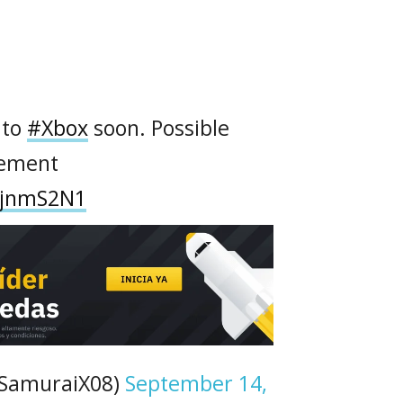
 to
#Xbox
soon. Possible
ement
OjnmS2N1
@SamuraiX08)
September 14,