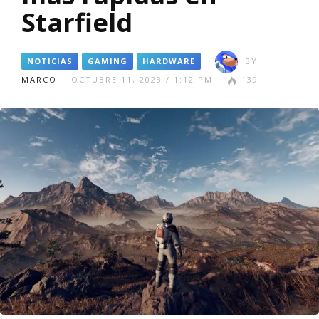
Starfield
NOTICIAS
GAMING
HARDWARE
BY
MARCO
OCTUBRE 11, 2023 / 1:12 PM
139