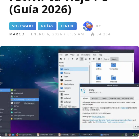
(Guía 2026)
SOFTWARE
GUÍAS
LINUX
BY
MARCO
ENERO 6, 2026 / 6:55 AM
34.204