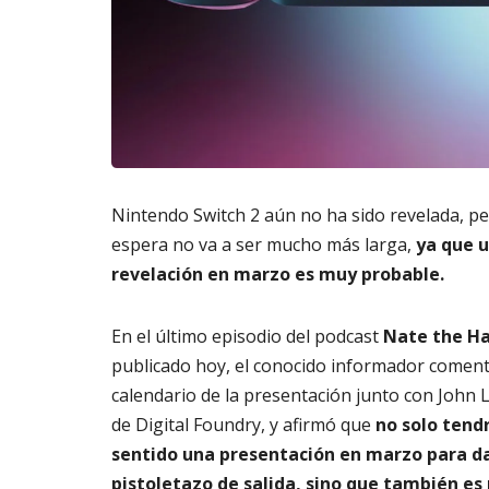
m
s
6,
a
2026
A
t
3,
o
20
di
g
it
al
AGOSTO
Nintendo Switch 2 aún no ha sido revelada, pe
3,
espera no va a ser mucho más larga,
ya que 
2026
revelación en marzo es muy probable.
En el último episodio del podcast
Nate the H
publicado hoy, el conocido informador coment
calendario de la presentación junto con John
de Digital Foundry, y afirmó que
no solo tend
sentido una presentación en marzo para da
pistoletazo de salida, sino que también e