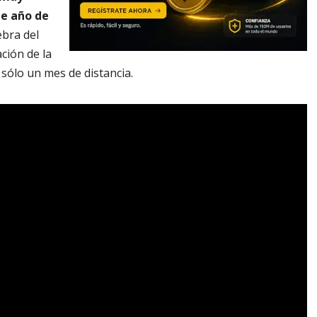
te año de
ebra del
ación de la
sólo un mes de distancia.