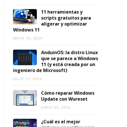
n
6,
2026
11 herramientas y
AGOSTO
6,
scripts gratuitos para
2026
aligerar y optimizar
Windows 11
MAYO 19, 2026
AnduinOS: la distro Linux
que se parece a Windows
11 (y está creada por un
ingeniero de Microsoft)
JULIO 17, 2026
Cómo reparar Windows
Update con Wureset
JUNIO 30, 2026
¿Cuál es el mejor