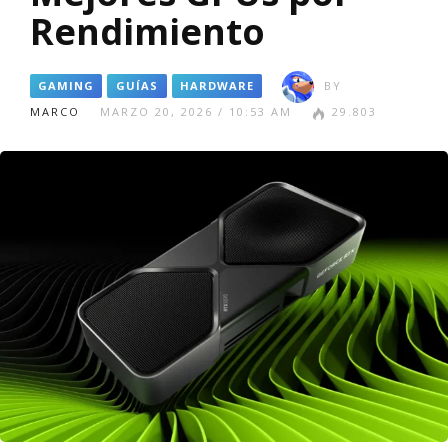
Rendimiento
GAMING
GUÍAS
HARDWARE
BY
MARCO
MARZO 20, 2026 / 10:53 AM
29.803