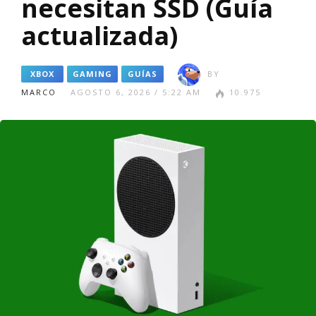
necesitan SSD (Guía
actualizada)
XBOX
GAMING
GUÍAS
BY
MARCO
AGOSTO 6, 2026 / 5:22 AM
10.975