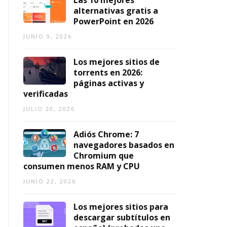
Las 10 mejores
2
alternativas gratis a
0
PowerPoint en 2026
2
6)
JUNIO 9, 2026
AGOSTO
Los mejores sitios de
7,
torrents en 2026:
2026
páginas activas y
verificadas
JULIO 20, 2026
Adiós Chrome: 7
navegadores basados en
Chromium que
consumen menos RAM y CPU
JUNIO 22, 2026
Los mejores sitios para
descargar subtítulos en