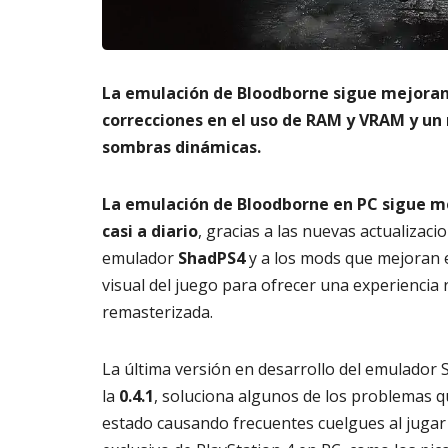
m
s
6,
a
2026
A
t
3,
o
20
La emulación de Bloodborne sigue mejora
di
g
correcciones en el uso de RAM y VRAM y un
it
sombras dinámicas.
al
AGOSTO
La emulación de Bloodborne en PC sigue 
3,
2026
casi a diario
, gracias a las nuevas actualizaci
emulador
ShadPS4
y a los mods que mejoran 
visual del juego para ofrecer una experiencia
remasterizada.
La última versión en desarrollo del emulador
la
0.4.1
, soluciona algunos de los problemas 
estado causando frecuentes cuelgues al jugar 