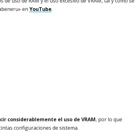
cos de uso de RAM y el uso excesivo de VRAM, tal y como se
tabeneru» en
YouTube
.
ucir considerablemente el uso de VRAM
, por lo que
tintas configuraciones de sistema.