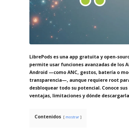
m
s
6,
a
2026
A
t
3,
o
20
di
g
it
al
AGOSTO
LibrePods es una app gratuita y open-sour
3,
permite usar funciones avanzadas de los A
2026
Android —como ANC, gestos, batería o m
transparencia—, aunque requiere root par
desbloquear todo su potencial. Conoce sus
ventajas, limitaciones y dónde descargarla
Contenidos
mostrar