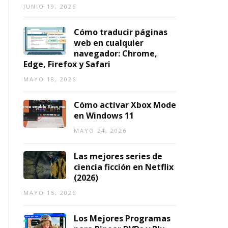
2
JUNIO 19, 2026
0
2
Cómo traducir páginas
6)
web en cualquier
navegador: Chrome,
AGOSTO
7,
Edge, Firefox y Safari
2026
MAYO 18, 2026
Cómo activar Xbox Mode
en Windows 11
MAYO 24, 2026
Las mejores series de
ciencia ficción en Netflix
(2026)
MAYO 15, 2026
Los Mejores Programas