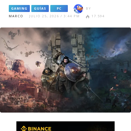
GAMING
GUÍAS
PC
BY
MARCO
JULIO 25, 2026 / 3:44 PM
17.594