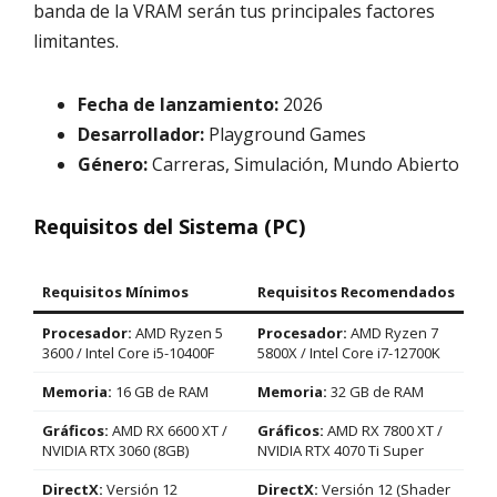
banda de la VRAM serán tus principales factores
limitantes.
Fecha de lanzamiento:
2026
Desarrollador:
Playground Games
Género:
Carreras, Simulación, Mundo Abierto
Requisitos del Sistema (PC)
Requisitos Mínimos
Requisitos Recomendados
Procesador:
AMD Ryzen 5
Procesador:
AMD Ryzen 7
3600 / Intel Core i5-10400F
5800X / Intel Core i7-12700K
Memoria:
16 GB de RAM
Memoria:
32 GB de RAM
Gráficos:
AMD RX 6600 XT /
Gráficos:
AMD RX 7800 XT /
NVIDIA RTX 3060 (8GB)
NVIDIA RTX 4070 Ti Super
DirectX:
Versión 12
DirectX:
Versión 12 (Shader