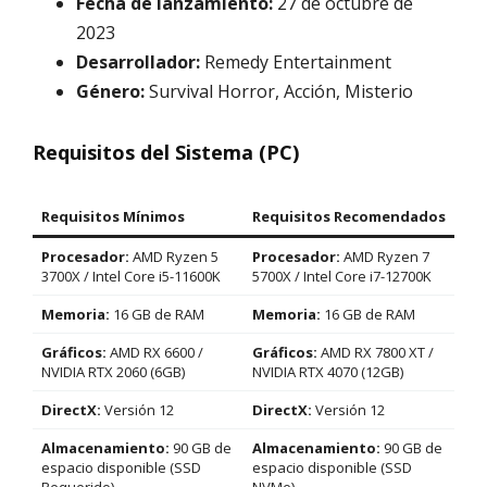
Fecha de lanzamiento:
27 de octubre de
2023
Desarrollador:
Remedy Entertainment
Género:
Survival Horror, Acción, Misterio
Requisitos del Sistema (PC)
Requisitos Mínimos
Requisitos Recomendados
Procesador:
AMD Ryzen 5
Procesador:
AMD Ryzen 7
3700X / Intel Core i5-11600K
5700X / Intel Core i7-12700K
Memoria:
16 GB de RAM
Memoria:
16 GB de RAM
Gráficos:
AMD RX 6600 /
Gráficos:
AMD RX 7800 XT /
NVIDIA RTX 2060 (6GB)
NVIDIA RTX 4070 (12GB)
DirectX:
Versión 12
DirectX:
Versión 12
Almacenamiento:
90 GB de
Almacenamiento:
90 GB de
espacio disponible (SSD
espacio disponible (SSD