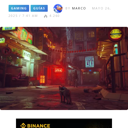
GAMING
GUÍAS
BY
MARCO
MAYO 26,
2025 / 7:41 AM
4.260