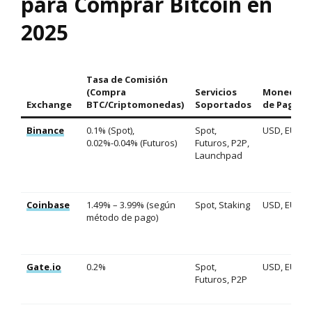
para Comprar Bitcoin en
2025
Tasa de Comisión
(Compra
Servicios
Monedas
Exchange
BTC/Criptomonedas)
Soportados
de Pago
Binance
0.1% (Spot),
Spot,
USD, EUR
0.02%-0.04% (Futuros)
Futuros, P2P,
Launchpad
Coinbase
1.49% – 3.99% (según
Spot, Staking
USD, EUR
método de pago)
Gate.io
0.2%
Spot,
USD, EUR
Futuros, P2P