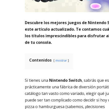
m
s
6,
a
2026
AG
t
3,
o
202
Descubre los mejores juegos de Nintendo 
di
g
este artículo actualizado. Te contamos cuá
it
los títulos imprescindibles para disfrutar
al
de tu consola.
AGOSTO
3,
2026
Contenidos
mostrar
Si tienes una
Nintendo Switch
, sabrás que es
prácticamente una fábrica de diversión portáti
catálogo tan vasto como variado, elegir qué j
puede ser tan complicado como decidir si hoy
pizza o hamburguesa (sabemos, ¡decisiones