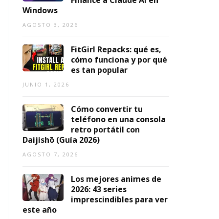
Finance a Claude AI en
2
2
1,
Windows
0
0
2026
2
AGOSTO 3, 2026
2
6)
6
FitGirl Repacks: qué es,
AGOSTO
AGOSTO
cómo funciona y por qué
7,
3,
es tan popular
2026
2026
JUNIO 1, 2026
Cómo convertir tu
teléfono en una consola
retro portátil con
Daijishō (Guía 2026)
AGOSTO 7, 2026
Los mejores animes de
2026: 43 series
imprescindibles para ver
este año