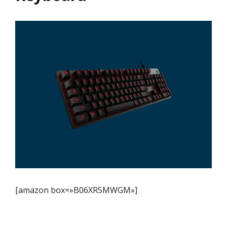
[amazon box=»B06XR5MWGM»]