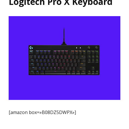
Logitech Pro X Keyboard
[amazon box=»B08DZ5DWPX»]