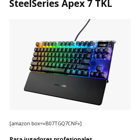
SteelSeries Apex 7 TKL
[amazon box=»B07TGQ7CNF»]
Para jugadores profesionales