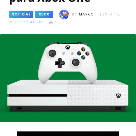
NOTICIAS
XBOX
BY
MARCO
JUNIO 16,
2023 / 12:41 PM
158