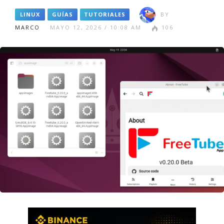
LINUX
GUÍAS
TUTORIALES
BY
MARCO
MAYO 12, 2026 / 10:08 AM
106