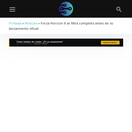
Portada
»
Noticias
»
Forza Horizon 6 se filtra completo antes de su
lanzamiento oficial