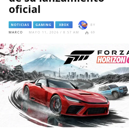
oficial
NOTICIAS
GAMING
XBOX
BY
MARCO
MAYO 11, 2026 / 8:57 AM
69