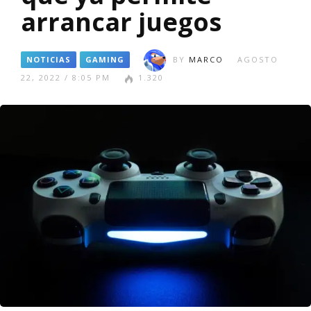
arrancar juegos
NOTICIAS
GAMING
BY
MARCO
AGOSTO
22, 2022 / 8:05 PM
1.320