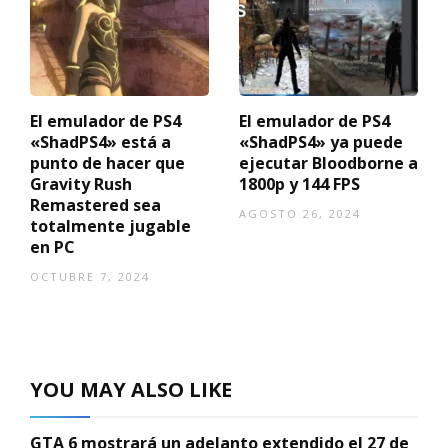
El emulador de PS4
El emulador de PS4
«ShadPS4» está a
«ShadPS4» ya puede
punto de hacer que
ejecutar Bloodborne a
Gravity Rush
1800p y 144 FPS
Remastered sea
AGOSTO 26, 2024
totalmente jugable
en PC
OCTUBRE 7, 2024
YOU MAY ALSO LIKE
GTA 6 mostrará un adelanto extendido el 27 de