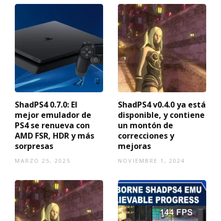
ShadPS4 0.7.0: El
ShadPS4 v0.4.0 ya está
mejor emulador de
disponible, y contiene
PS4 se renueva con
un montón de
AMD FSR, HDR y más
correcciones y
sorpresas
mejoras
MARZO 25, 2025
NOVIEMBRE 1, 2024