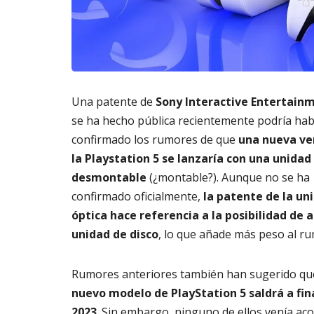
m
s
a
AGOSTO
t
3,
o
2026
di
g
it
Una patente de
Sony Interactive Entertain
al
se ha hecho pública recientemente podría ha
AGOSTO
confirmado los rumores de que
una nueva ve
3,
la Playstation 5 se lanzaría con una unidad
2026
desmontable
(¿montable?). Aunque no se ha
confirmado oficialmente,
la patente de la un
óptica hace referencia a la posibilidad de a
unidad de disco
, lo que añade más peso al ru
Rumores anteriores también han sugerido q
nuevo modelo de PlayStation 5 saldrá a fin
2023
. Sin embargo, ninguno de ellos venía a