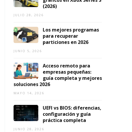
gráficos en Xbox Series S
ci
2
2026
1,
(2026)
o
0
2026
s
JULIO 28, 2026
2
6
AGOSTO
Los mejores programas
5,
O
AGOSTO
para recuperar
2026
3,
particiones en 2026
2026
JUNIO 5, 2026
Acceso remoto para
empresas pequeñas:
guía completa y mejores
soluciones 2026
MAYO 14, 2026
UEFI vs BIOS: diferencias,
configuración y guía
práctica completa
JUNIO 28, 2026