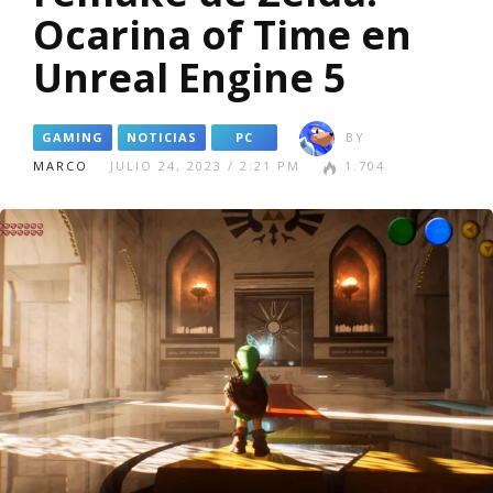
Ocarina of Time en
Unreal Engine 5
GAMING
NOTICIAS
PC
BY
MARCO
JULIO 24, 2023 / 2:21 PM
1.704