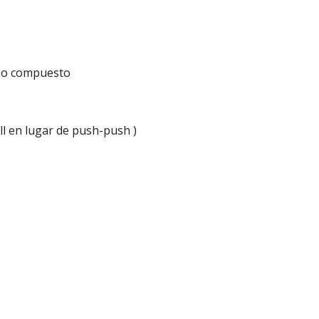
deo compuesto
l en lugar de push-push )