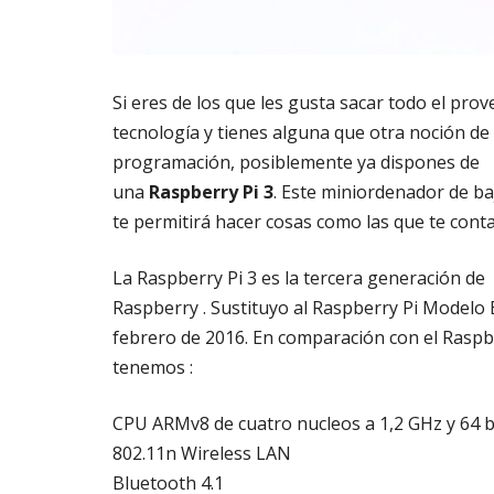
m
s
a
AGOSTO
t
3,
o
2026
Si eres de los que les gusta sacar todo el prov
di
g
tecnología y tienes alguna que otra noción de
it
programación, posiblemente ya dispones de
al
una
Raspberry Pi 3
. Este miniordenador de ba
AGOSTO
te permitirá hacer cosas como las que te cont
3,
2026
La Raspberry Pi 3 es la tercera generación de
Raspberry . Sustituyo al Raspberry Pi Modelo 
febrero de 2016. En comparación con el Raspb
tenemos :
CPU ARMv8 de cuatro nucleos a 1,2 GHz y 64 b
802.11n Wireless LAN
Bluetooth 4.1