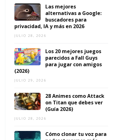
ci
2026
Las mejores
o
alternativas a Google:
s
buscadores para
privacidad, IA y más en 2026
AGOSTO
5,
TO
JULIO 28, 2026
2026
Los 20 mejores juegos
parecidos a Fall Guys
para jugar con amigos
(2026)
JULIO 29, 2026
28 Animes como Attack
on Titan que debes ver
(Guía 2026)
JULIO 28, 2026
Cómo clonar tu voz para