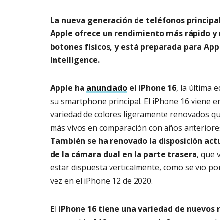
m
s
6,
a
2026
La nueva generación de teléfonos principa
AG
t
3,
Apple ofrece un rendimiento más rápido y
o
202
botones físicos, y está preparada para App
di
g
Intelligence.
it
al
Apple ha
anunciado
el iPhone 16
, la última 
AGOSTO
su smartphone principal. El iPhone 16 viene e
3,
2026
variedad de colores ligeramente renovados q
más vivos en comparación con años anteriore
También se ha renovado la disposición act
de la cámara dual en la parte trasera
, que 
estar dispuesta verticalmente, como se vio po
vez en el iPhone 12 de 2020.
El iPhone 16 tiene una variedad de nuevos 