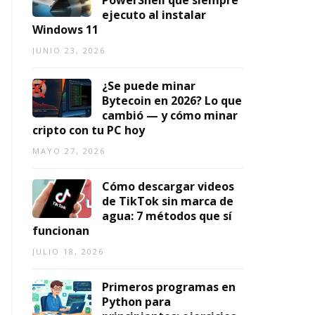
PowerShell que siempre
n
f
2
,
1,
ejecuto al instalar
e
0
026
2026
Windows 11
AGOSTO
c
2
6,
ti
JUNIO 23, 2026
6
2026
v
AGOSTO
o
¿Se puede minar
3,
s
Bytecoin en 2026? Lo que
2026
cambió — y cómo minar
AGOSTO
cripto con tu PC hoy
5,
2026
MAYO 27, 2026
Cómo descargar videos
de TikTok sin marca de
agua: 7 métodos que sí
funcionan
JULIO 18, 2026
Primeros programas en
Python para