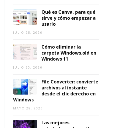
2
2
1,
0
0
2026
Qué es Canva, para qué
2
2
sirve y cómo empezar a
6)
6
usarlo
AGOSTO
AGOSTO
JULIO 25, 2026
7,
3,
2026
2026
Cómo eliminar la
carpeta Windows.old en
Windows 11
JULIO 30, 2026
File Converter: convierte
archivos al instante
desde el clic derecho en
Windows
MAYO 28, 2026
Las mejores