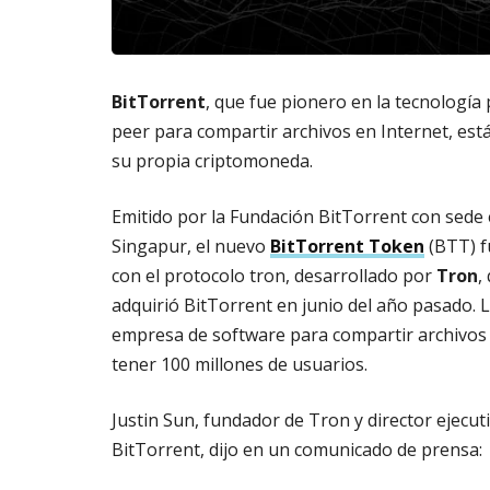
m
s
6,
a
2026
AG
t
3,
o
202
BitTorrent
, que fue pionero en la tecnología 
di
g
peer para compartir archivos en Internet, est
it
su propia criptomoneda.
al
AGOSTO
Emitido por la Fundación BitTorrent con sede
3,
Singapur, el nuevo
BitTorrent Token
(BTT) 
2026
con el protocolo tron, desarrollado por
Tron
,
adquirió BitTorrent en junio del año pasado. 
empresa de software para compartir archivos
tener 100 millones de usuarios.
Justin Sun, fundador de Tron y director ejecut
BitTorrent, dijo en un comunicado de prensa: