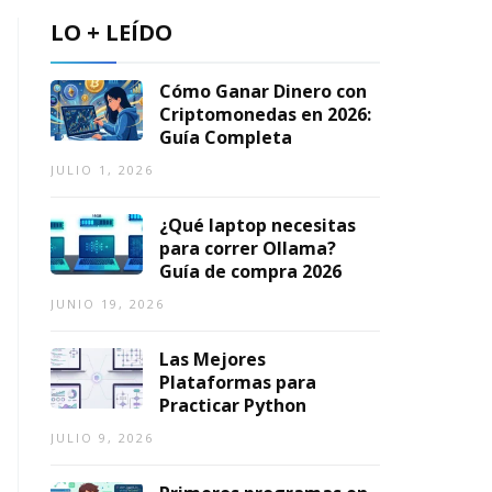
n
6,
LO + LEÍDO
2026
AGOSTO
6,
2026
Cómo Ganar Dinero con
Criptomonedas en 2026:
Guía Completa
JULIO 1, 2026
¿Qué laptop necesitas
para correr Ollama?
Guía de compra 2026
JUNIO 19, 2026
Las Mejores
Plataformas para
Practicar Python
JULIO 9, 2026