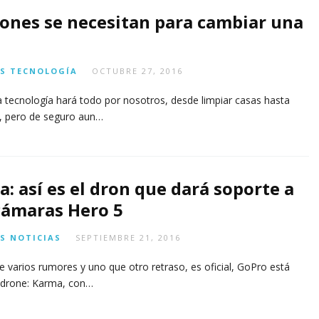
n
n
j
m
s
d
2026
6,
ones se necesitan para cambiar una
ci
o
a
-
2026
GOSTO
AGOSTO
AGOSTO
o
r
t
p
6,
3,
n
e
o
r
26
2026
2026
a
s
di
e
S
TECNOLOGÍA
OCTUBRE 27, 2016
n
m
g
ci
é
it
o
 tecnología hará todo por nosotros, desde limpiar casas hasta
AGOSTO
t
al
l, pero de seguro aun…
5,
JULIO
o
2026
29,
AGOSTO
d
2026
3,
o
2026
s)
: así es el dron que dará soporte a
AGOSTO
cámaras Hero 5
4,
2026
S
NOTICIAS
SEPTIEMBRE 21, 2016
 varios rumores y uno que otro retraso, es oficial, GoPro está
 drone: Karma, con…