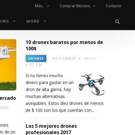
Más..
Comprar Bitcoins
Contacto
OWS
MORE
10 drones baratos por menos de
DOWS
100$
DRONES
NOVIEMBRE 8, 2017 /
9:55 PM
C
S
D
C
¿
ó
u
e
ó
C
Si no tienes mucho
m
s
s
m
u
dinero para gastar en un
o
p
c
o
ál
dron de alta gama, hay
a
e
a
d
e
muchas alternativas
mercado
r
n
r
e
s
asequibles. Estos diez drones de menos
m
d
g
s
el
MBRE
de $ 100 son los que cuentan con...
a
e
a
c
c
r
r
r
a
el
u
v
m
r
ul
rones
Los 5 mejores drones
n
s
ú
g
a
do de un
profesionales 2017