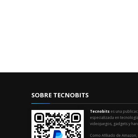
SOBRE TECNOBITS
Tecnobits
es una publicac
especializada en tecnología
videojuegos, gadgets y har
Como Afiliado de Amazon, 