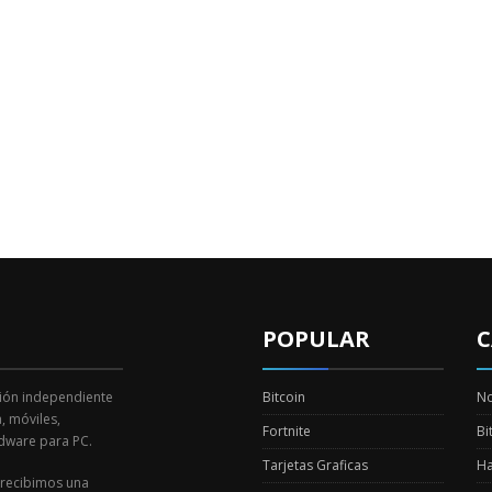
POPULAR
C
ión independiente
Bitcoin
No
, móviles,
Fortnite
Bi
dware para PC.
Tarjetas Graficas
H
recibimos una