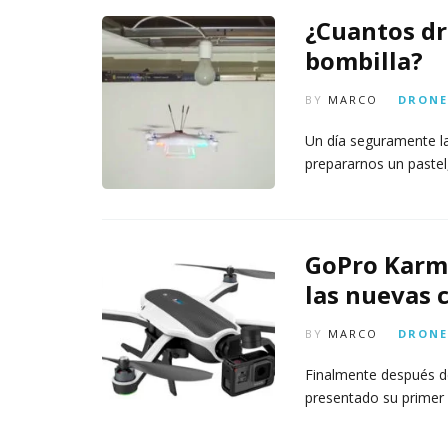
m
s
6,
¿Cuantos dr
a
2026
A
t
bombilla?
3,
o
20
di
BY
MARCO
DRONE
g
it
Un día seguramente la
al
prepararnos un paste
AGOSTO
3,
2026
GoPro Karma
las nuevas 
BY
MARCO
DRONE
Finalmente después de
presentado su primer