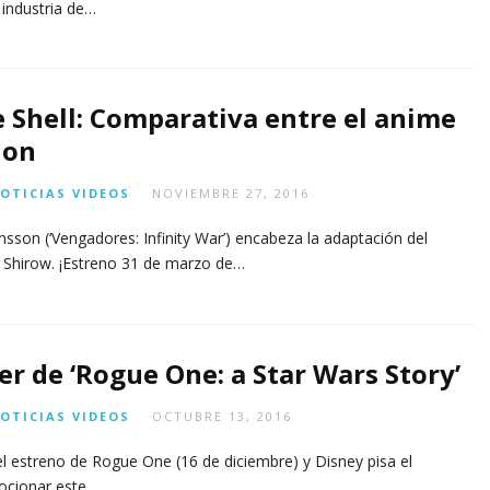
 industria de…
e Shell: Comparativa entre el anime
ion
OTICIAS
VIDEOS
NOVIEMBRE 27, 2016
ansson (‘Vengadores: Infinity War’) encabeza la adaptación del
hirow. ¡Estreno 31 de marzo de…
er de ‘Rogue One: a Star Wars Story’
OTICIAS
VIDEOS
OCTUBRE 13, 2016
l estreno de Rogue One (16 de diciembre) y Disney pisa el
ocionar este…