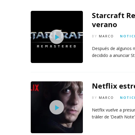
m
s
6,
a
2026
A
Starcraft Re
t
3,
o
verano
20
di
g
BY
MARCO
NOTIC
it
al
Después de algunos me
decidido a anunciar S
AGOSTO
3,
2026
Netflix est
BY
MARCO
NOTIC
Netflix vuelve a pres
tráiler de ‘Death Note