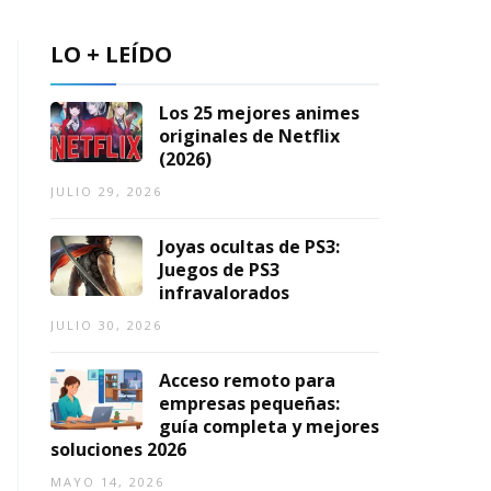
a
AGOSTO
c
6,
LO + LEÍDO
2026
AGOSTO
7,
2026
Los 25 mejores animes
TO
originales de Netflix
(2026)
JULIO 29, 2026
Joyas ocultas de PS3:
Juegos de PS3
infravalorados
JULIO 30, 2026
Acceso remoto para
empresas pequeñas:
guía completa y mejores
soluciones 2026
MAYO 14, 2026