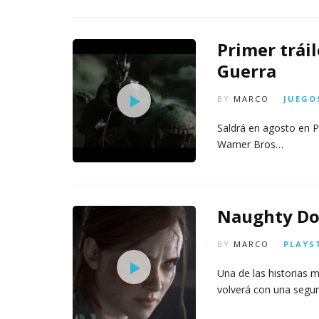
Primer trái
Guerra
BY
MARCO
JUEGO
Saldrá en agosto en P
Warner Bros…
Naughty Dog 
BY
MARCO
PLAYS
Una de las historias 
volverá con una seg