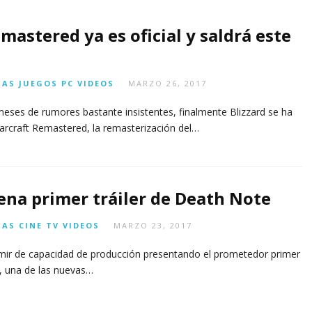
n
n
d
2
2
2
6,
AGOSTO
ci
-
0
0
0
2026
6,
GOSTO
AGOSTO
mastered ya es oficial y saldrá este
o
p
2
2
2
2026
6,
n
r
6)
6)
6)
26
2026
a
e
AGOSTO
AGOSTO
AGOS
n
ci
IAS
JUEGOS
PC
VIDEOS
MARZO 26, 2017
7,
7,
7,
o
2026
2026
2026
AGOSTO
ses de rumores bastante insistentes, finalmente Blizzard se ha
5,
JULIO
tarcraft Remastered, la remasterización del…
2026
29,
2026
rena primer tráiler de Death Note
IAS
CINE
TV
VIDEOS
MARZO 23, 2017
umir de capacidad de producción presentando el prometedor primer
’, una de las nuevas…