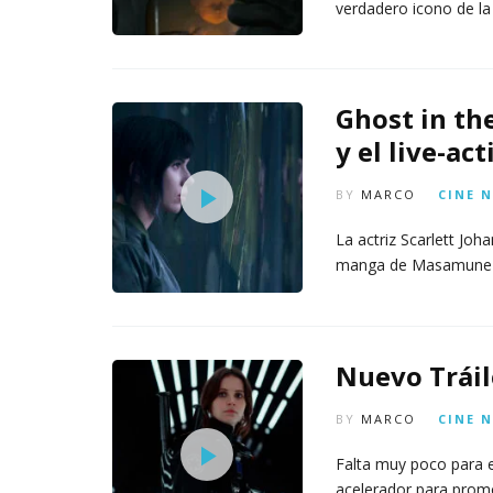
verdadero icono de la
Ghost in th
y el live-act
BY
MARCO
CINE
N
La actriz Scarlett Joh
manga de Masamune S
Nuevo Tráil
BY
MARCO
CINE
N
Falta muy poco para e
acelerador para prom