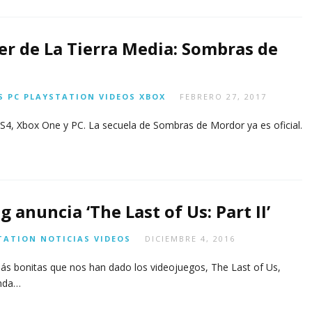
ler de La Tierra Media: Sombras de
S
PC
PLAYSTATION
VIDEOS
XBOX
FEBRERO 27, 2017
S4, Xbox One y PC. La secuela de Sombras de Mordor ya es oficial.
anuncia ‘The Last of Us: Part II’
TATION
NOTICIAS
VIDEOS
DICIEMBRE 4, 2016
más bonitas que nos han dado los videojuegos, The Last of Us,
unda…