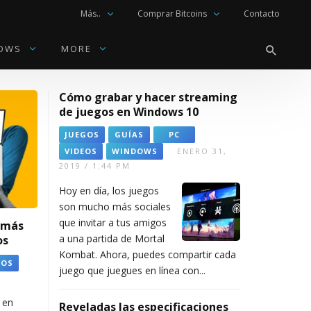
Más..
Comprar Bitcoins
Contacto
OWS
MORE
Cómo grabar y hacer streaming
DOWS
de juegos en Windows 10
JUEGOS
GUÍAS
PC
VIDEOS
WINDOWS
ENERO 31,
L
L
C
L
L
2019 / 1:44 PM
a
a
ó
o
o
s
s
m
s
s
Hoy en día, los juegos
m
m
o
6
m
son mucho más sociales
e
e
c
m
e
que invitar a tus amigos
 más
j
j
o
e
j
a una partida de Mortal
os
o
o
n
j
o
Kombat. Ahora, puedes compartir cada
r
r
fi
o
r
EOS
e
e
g
r
e
juego que juegues en línea con...
s
s
u
e
s
G
t
r
s
a
 en
Reveladas las especificaciones