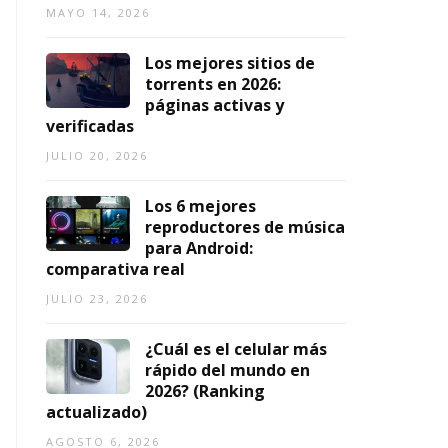
2
2
MAYO 14, 2026
1,
0
0
2026
2
2
Los mejores sitios de
6)
6
torrents en 2026:
páginas activas y
AGOSTO
AGOSTO
7,
verificadas
3,
2026
2026
JULIO 20, 2026
Los 6 mejores
reproductores de música
para Android:
comparativa real
JULIO 23, 2026
¿Cuál es el celular más
rápido del mundo en
2026? (Ranking
actualizado)
AGOSTO 6, 2026