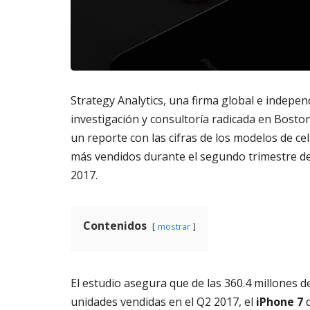
m
s
6,
a
2026
AG
t
3,
o
202
di
g
it
Strategy Analytics, una firma global e indepen
al
investigación y consultoría radicada en Boston
AGOSTO
un reporte con las cifras de los modelos de ce
3,
más vendidos durante el segundo trimestre d
2026
2017.
Contenidos
mostrar
El estudio asegura que de las 360.4 millones d
unidades vendidas en el Q2 2017, el
iPhone 7
d