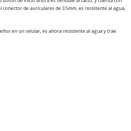
 botón de inicio ahora es sensible al tacto, y cuenta con
l conector de auriculares de 3.5mm, es resistente al agua,
ños en un celular, es ahora resistente al agua y trae