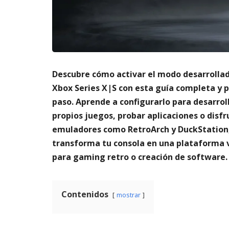
m
s
6,
a
2026
A
t
3,
o
20
di
g
it
Descubre cómo activar el modo desarrolla
al
Xbox Series X|S con esta guía completa y 
AGOSTO
paso. Aprende a configurarlo para desarrol
3,
propios juegos, probar aplicaciones o disfr
2026
emuladores como RetroArch y DuckStation,
transforma tu consola en una plataforma v
para gaming retro o creación de software.
Contenidos
mostrar