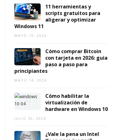
2
11 herramientas y
0
scripts gratuitos para
2
aligerar y optimizar
6)
Windows 11
AGOSTO
MAYO 19, 2026
7,
2026
Cómo comprar Bitcoin
con tarjeta en 2026: guía
paso a paso para
principiantes
MAYO 14, 2026
Cómo habilitar la
virtualización de
hardware en Windows 10
JULIO 30, 2026
¿Vale la pena un Intel